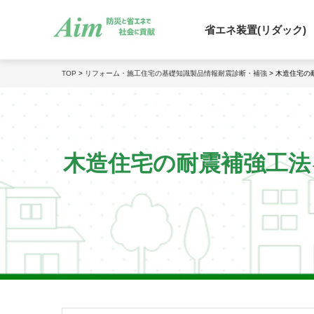
省エネ装置(リダック)
TOP
>
リフォーム・施工
住宅の基礎知識
製品情報
耐震診断・補強
> 木造住宅
木造住宅の耐震補強工法