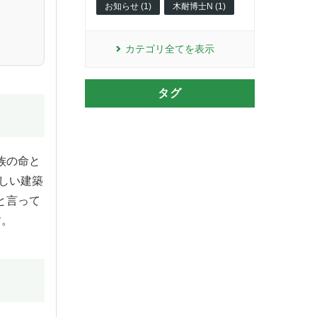
お知らせ (1)
木耐博士N (1)
カテゴリ全てを表示
タグ
族の命と
しい建築
と言って
す。