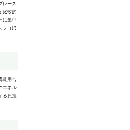
ブレース
が比較的
部に集中
スク（ほ
構造用合
のエネル
かる負担