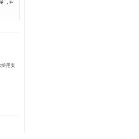
越しや
の採用実