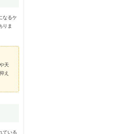
になるケ
ありま
や天
抑え
れている