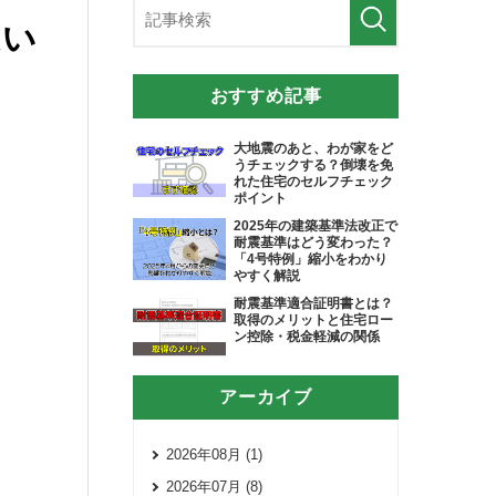
違い
おすすめ記事
大地震のあと、わが家をど
うチェックする？倒壊を免
れた住宅のセルフチェック
ポイント
2025年の建築基準法改正で
耐震基準はどう変わった？
「4号特例」縮小をわかり
やすく解説
耐震基準適合証明書とは？
取得のメリットと住宅ロー
ン控除・税金軽減の関係
アーカイブ
2026年08月 (1)
2026年07月 (8)