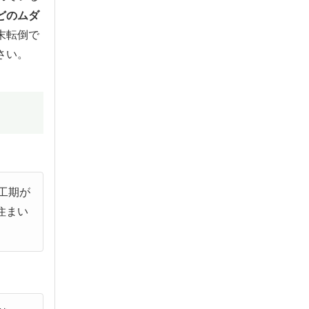
どのムダ
末転倒で
さい。
工期が
住まい