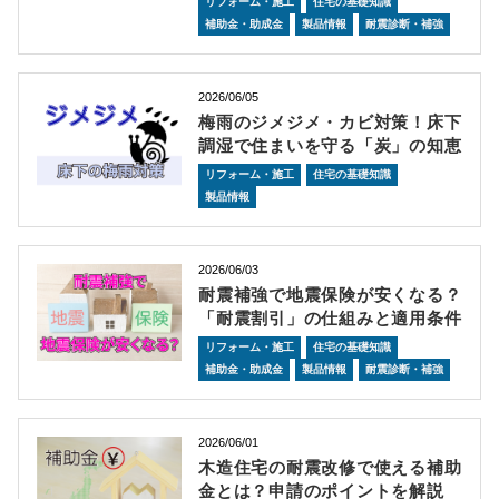
リフォーム・施工
住宅の基礎知識
補助金・助成金
製品情報
耐震診断・補強
2026/06/05
梅雨のジメジメ・カビ対策！床下
調湿で住まいを守る「炭」の知恵
リフォーム・施工
住宅の基礎知識
製品情報
2026/06/03
耐震補強で地震保険が安くなる？
「耐震割引」の仕組みと適用条件
リフォーム・施工
住宅の基礎知識
補助金・助成金
製品情報
耐震診断・補強
2026/06/01
木造住宅の耐震改修で使える補助
金とは？申請のポイントを解説