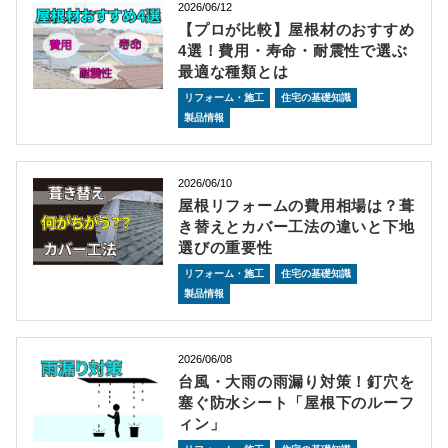
2026/06/12
【プロが比較】屋根材のおすすめ
4選！費用・寿命・耐震性で選ぶ
最適な種類とは
リフォーム・施工
住宅の基礎知識
製品情報
2026/06/10
屋根リフォームの費用相場は？葺
き替えとカバー工法の違いと下地
選びの重要性
リフォーム・施工
住宅の基礎知識
製品情報
2026/06/08
台風・大雨の雨漏り対策！釘穴を
塞ぐ防水シート「屋根下のルーフ
ィン」